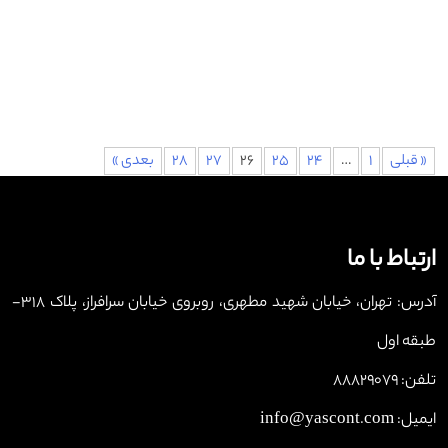
« قبلی
1
…
24
25
26
27
28
بعدی »
ارتباط با ما
آدرس: تهران، خیابان شهید مطهری، روبروی خیابان سرافراز، پلاک 318-
طبقه اول
تلفن: 88829079
ایمیل: info@yascont.com