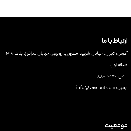
ارتباط با ما
آدرس: تهران، خیابان شهید مطهری، روبروی خیابان سرافراز، پلاک 318-
طبقه اول
تلفن: 88829079
ایمیل: info@yascont.com
موقعیت