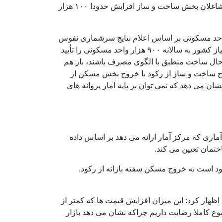
محسوب می شوند، این پروانه هابه افزایش ساخت و ساز منجر شوند به خصوص که بر اساس آمار اشتغال در بهار امسال، شاغلان بخش ساخت و ساز افزایش حدودا ۱۰۰ هزار
ی از اصلی ترین مشکلات موجود در بخش مسکن، وجود تعداد زیادی خانه خالی (۲ میلیون و ۶۰۰ هزار واحد مسکونی بر اساس اعلام نتایج سرشماری نفوس
و مسکن سال ۹۵) است، بنابراین سمت عرضه در بازار مسکن با خللی مواجه نیست؛ هر چند که طرح جامع مسکن میزان نیاز کشور به سالانه ۹۰۰ هزار واحد مسکونی را تأیید
 حال ساخت منطبق با الگوی مصرف باشند، باز هم
وج ساخت و ساز از رکود با خروج بخش مسکن از
 می دهد که نمی توان بر پایه آمار پروانه های
اری که مرکز آمار ارائه می دهد بر اساس داده
تمان تعیین می کند.
 است نه خروج مسکن سفته بازانه از رکود.
هرسازی اظهار کرد: این میزان افزایش قیمت ها که کمتر از
ضوع کاملا رضایت داریم چراکه نشان می دهد بازار